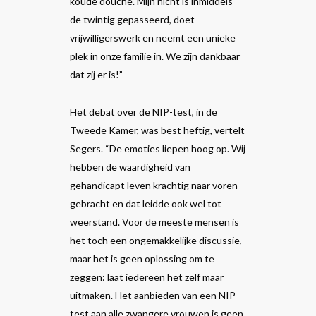
koude douche. Mijn nicht is inmiddels
de twintig gepasseerd, doet
vrijwilligerswerk en neemt een unieke
plek in onze familie in. We zijn dankbaar
dat zij er is!”
Het debat over de NIP-test, in de
Tweede Kamer, was best heftig, vertelt
Segers. “De emoties liepen hoog op. Wij
hebben de waardigheid van
gehandicapt leven krachtig naar voren
gebracht en dat leidde ook wel tot
weerstand. Voor de meeste mensen is
het toch een ongemakkelijke discussie,
maar het is geen oplossing om te
zeggen: laat iedereen het zelf maar
uitmaken. Het aanbieden van een NIP-
test aan alle zwangere vrouwen is geen