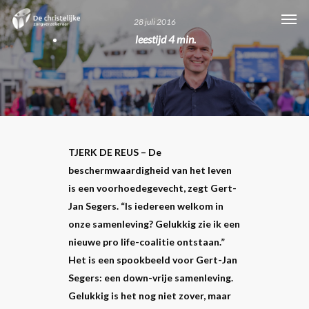
Skip
Men
28 juli 2016
to
leestijd
4 min.
main
content
TJERK DE REUS – De
beschermwaardigheid van het leven
is een voorhoedegevecht, zegt Gert-
Jan Segers. “Is iedereen welkom in
onze samenleving? Gelukkig zie ik een
nieuwe pro life-coalitie ontstaan.”
Het is een spookbeeld voor Gert-Jan
Segers: een down-vrije samenleving.
Gelukkig is het nog niet zover, maar